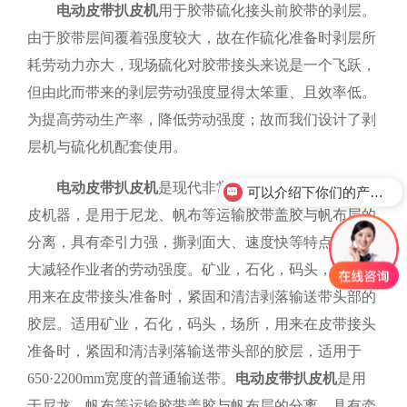
电动皮带扒皮机
用于胶带硫化接头前胶带的剥层。
由于胶带层间覆着强度较大，故在作硫化准备时剥层所
耗劳动力亦大，现场硫化对胶带接头来说是一个飞跃，
但由此而带来的剥层劳动强度显得太笨重、且效率低。
为提高劳动生产率，降低劳动强度；故而我们设计了剥
层机与硫化机配套使用。
电动皮带扒皮机
是现代非常流行的一种小型皮带剥
可以介绍下你们的产品么？
皮机器，是用于尼龙、帆布等运输胶带盖胶与帆布层的
分离，具有牵引力强，撕剥面大、速度快等特点，可大
大减轻作业者的劳动强度。矿业，石化，码头，场所，
用来在皮带接头准备时，紧固和清洁剥落输送带头部的
胶层。适用矿业，石化，码头，场所，用来在皮带接头
准备时，紧固和清洁剥落输送带头部的胶层，适用于
650·2200mm宽度的普通输送带。
电动皮带扒皮机
是用
于尼龙、帆布等运输胶带盖胶与帆布层的分离，具有牵