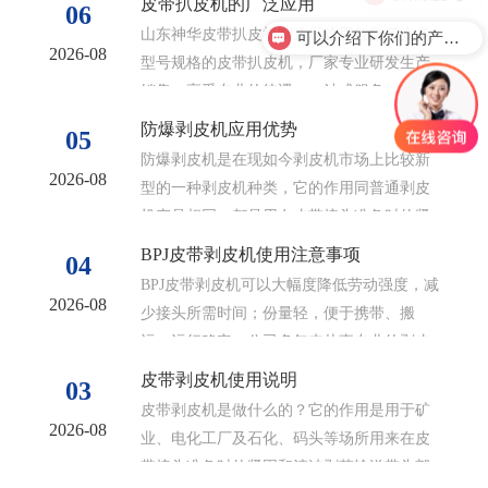
皮带扒皮机的广泛应用
06
山东神华皮带扒皮机制造厂这里云集了众多
可以介绍下你们的产品么？
2026-08
型号规格的皮带扒皮机，厂家专业研发生产
销售，享受专业的待遇，一站式服务。我们
不仅为您提供售前售后服务，同时还为您免...
防爆剥皮机应用优势
05
防爆剥皮机是在现如今剥皮机市场上比较新
2026-08
型的一种剥皮机种类，它的作用同普通剥皮
机产品相同，都是用在皮带接头准备时的紧
固和清洁剥落传送带头部的胶层的一种机械...
BPJ皮带剥皮机使用注意事项
04
BPJ皮带剥皮机可以大幅度降低劳动强度，减
2026-08
少接头所需时间；份量轻，便于携带、搬
运；运行稳定。公司多年来从事专业的剥皮
机生产，从选材到加工制造，都是严格按...
皮带剥皮机使用说明
03
皮带剥皮机是做什么的？它的作用是用于矿
2026-08
业、电化工厂及石化、码头等场所用来在皮
带接头准备时的紧固和清洁剥落输送带头部