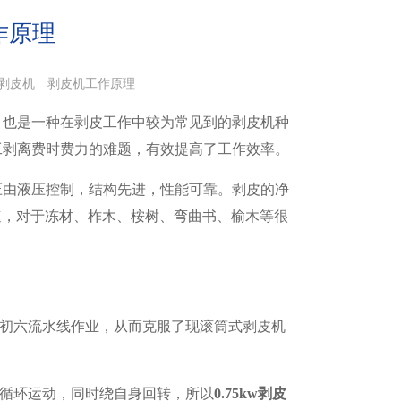
工作原理
kw剥皮机
剥皮机工作原理
，也是一种在剥皮工作中较为常见到的剥皮机种
工剥离费时费力的难题，有效提高了工作效率。
压由液压控制，结构先进，性能可靠。剥皮的净
速，对于冻材、柞木、桉树、弯曲书、榆木等很
初六流水线作业，从而克服了现滚筒式剥皮机
循环运动，同时绕自身回转，所以
0.75kw剥皮