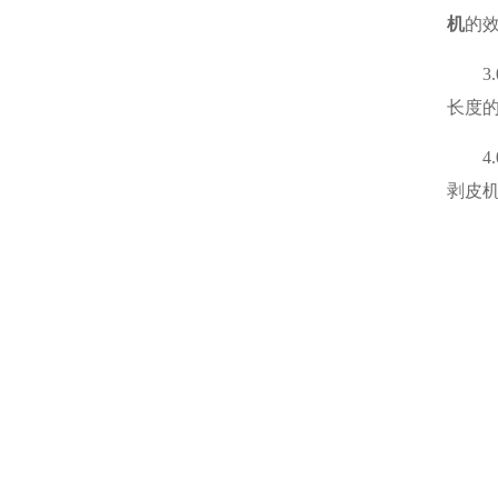
机
的
3.
长度
4.
剥皮