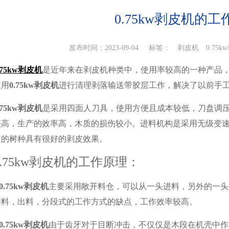
0.75kw剥皮机的
发布时间：2023-09-04 标签：
剥皮机
0.75
.75kw剥皮机
是近年来在剥皮机种类中，使用率较高的一种产品
使用
0.75kw剥皮机
进行清理剥落输送带胶层工作，解决了以前手
.75kw剥皮机
是采用四面人刀具，使用方便且成本较低，刀盘调
较高，生产的效率高，木质的损伤较小。进料机构是采用无级变
皮的树种具有很好的剥皮效果。
0.75kw剥皮机
的工作原理：
0.75kw剥皮机
主要采用敞开料仓，可以从一头进料，另外的一头
进料，出料，分段式的工作方式的缺点，工作效率较高。
0.75kw剥皮机
由于齿牙对于目断冲击，不仅仅是木段在机壳中作