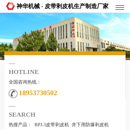
神华机械 - 皮带剥皮机生产制造厂家
HOTLINE
全国咨询热线：
18953730502
SEARCH
热搜产品：
BPJ-3皮带剥皮机
井下用防爆剥皮机