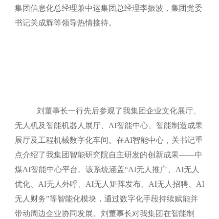
集团信息化总经理兼中运集团总经理李振波，集团党委
书记关成辉等领导热情接待。
刘董事长一行先后参观了我集团企业文化展厅、
无人机及智能机器人展厅、
AI智能中心、智能制造成果
展厅及工程机械数字化车间。在AI智能中心，关书记重
点介绍了我集团智能研究院自主研发的创新成果——中
煤AI智能中心平台。该系统涵盖“AI无人推广、AI无人
优化、AI无人外呼、AI无人矩阵发布、AI无人招聘、AI
无人财务”等智能化模块，通过数字化手段持续赋能并
带动周边企业协同发展。刘董事长对我集团在智能制