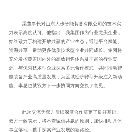
渠董事长对山东大步智能装备有限公司的技术实
力表示高度认可。他指出，我集团作为行业龙头企业，
始终致力于构建开放共赢的产业生态，通过平台赋能、
资源共享，带动更多优质技术型企业共同成长。集团将
充分发挥覆盖国内外的高效销售体系及丰富的行业资
源，与优秀技术型企业探索多元合作模式，共同推动智
能装备产业高质量发展，为区域经济转型升级注入新动
能。李总也就双方下一步协同方向交换了意见。
此次交流为双方后续深度合作奠定了良好基础。
双方一致表示，将本着诚信共赢的原则，加快推动具体
事宜落地，携手探索产业发展的新路径。