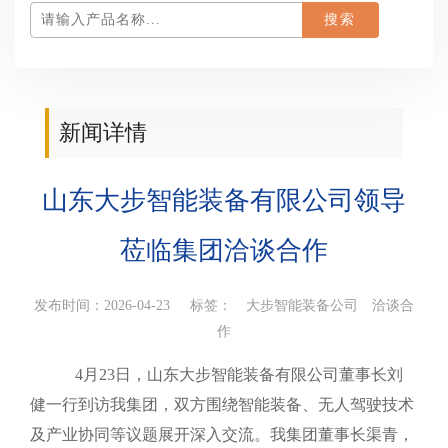
新闻详情
您当前所在位置：
首页
>
公司动态
>新闻详情
山东大步智能装备有限公司领导
莅临集团洽谈合作
发布时间：2026-04-23 标签：
大步智能装备公司
洽谈合
作
4月23日，
山东大步智能装备有限公司董事长刘
健一行到访我集团，双方围绕智能装备、无人驾驶技术
及产业协同等议题展开深入交流。我集团董事长渠青，