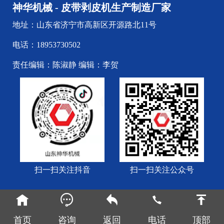
神华机械 - 皮带剥皮机生产制造厂家
地址：山东省济宁市高新区开源路北11号
电话：18953730502
责任编辑：陈淑静 编辑：李贺
扫一扫关注抖音
扫一扫关注公众号





Copyright © 1994-至今 神华机械 - 皮带剥皮机生产制造厂家
All rights reserved 技术支持：山东酷科大数据有限公司
首页
咨询
返回
电话
顶部